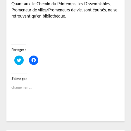
Quant aux Le Chemin du Printemps, Les Dissemblables,
Promeneur de villes/Promeneurs de vie, sont épuisés, ne se
retrouvant qu’en bibliothèque.
Partager :
Cliquez
Cliquez
pour
pour
partager
partager
sur
sur
Twitter(ouvre
Facebook(ouvre
dans
dans
J’aime ça :
une
une
nouvelle
nouvelle
chargement…
fenêtre)
fenêtre)